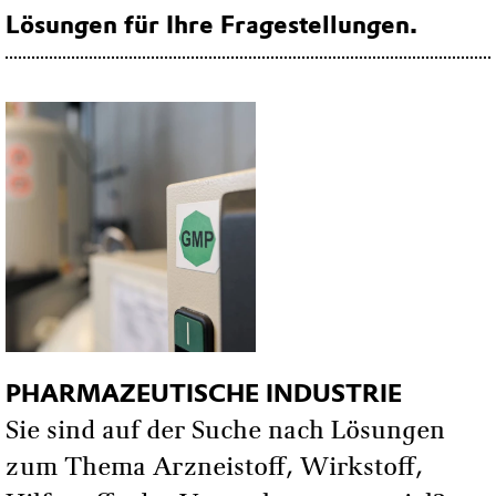
Lösungen für Ihre Fragestellungen.
Kontaktformular
PHARMAANALYTIK
Dr. Tobias Maurer
Paul-Baumann-Straße 1
45772 Marl Germany
Telefon:
+49 2365 49 7923
Fax:
+49 2365 49 807923
Kontaktformular
PHARMAZEUTISCHE INDUSTRIE
Sie sind auf der Suche nach Lösungen
zum Thema Arzneistoff, Wirkstoff,
SPEZIALCHEMIE UND REACH-