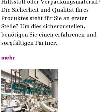
Hilfsstoff oder Verpackungsmaterial?
RELEVANTE
UNTERSUCHUNGEN
Die Sicherheit und Qualität Ihres
Produktes steht für Sie an erster
Stelle? Um dies sicherzustellen,
Dr. Hans-Bernhard
Mekelburger
benötigen Sie einen erfahrenen und
sorgfältigen Partner.
Paul-Baumann-Straße 1
45772 Marl Germany
Telefon:
+49 2365 49 5844
mehr
Fax:
+49 2365 49 4125
Kontaktformular